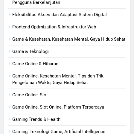
Pengguna Berkelanjutan
Fleksibilitas Akses dan Adaptasi Sistem Digital
Frontend Optimization & Infrastruktur Web
Game & Kesehatan, Kesehatan Mental, Gaya Hidup Sehat
Game & Teknologi
Game Online & Hiburan
Game Online, Kesehatan Mental, Tips dan Trik,
Pengelolaan Waktu, Gaya Hidup Sehat
Game Online, Slot
Game Online, Slot Online, Platform Terpercaya
Gaming Trends & Health
Gaming, Teknologi Game, Artificial Intelligence