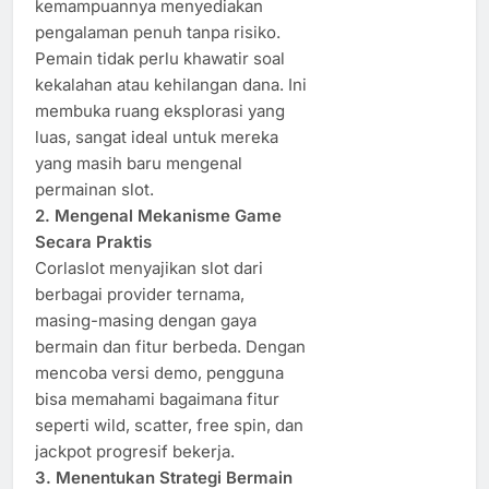
kemampuannya menyediakan
pengalaman penuh tanpa risiko.
Pemain tidak perlu khawatir soal
kekalahan atau kehilangan dana. Ini
membuka ruang eksplorasi yang
luas, sangat ideal untuk mereka
yang masih baru mengenal
permainan slot.
2. Mengenal Mekanisme Game
Secara Praktis
Corlaslot menyajikan slot dari
berbagai provider ternama,
masing-masing dengan gaya
bermain dan fitur berbeda. Dengan
mencoba versi demo, pengguna
bisa memahami bagaimana fitur
seperti wild, scatter, free spin, dan
jackpot progresif bekerja.
3. Menentukan Strategi Bermain