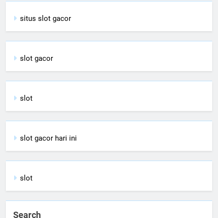
situs slot gacor
slot gacor
slot
slot gacor hari ini
slot
Search