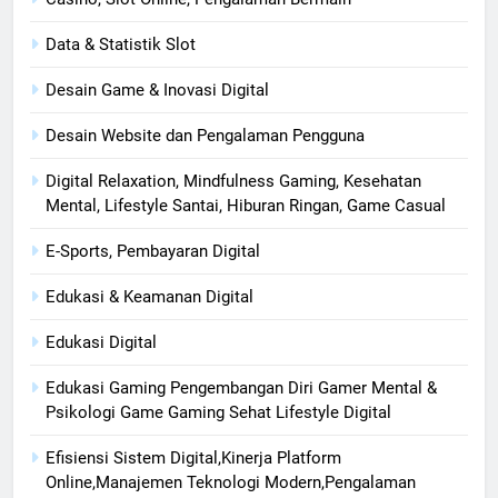
Data & Statistik Slot
Desain Game & Inovasi Digital
Desain Website dan Pengalaman Pengguna
Digital Relaxation, Mindfulness Gaming, Kesehatan
Mental, Lifestyle Santai, Hiburan Ringan, Game Casual
E-Sports, Pembayaran Digital
Edukasi & Keamanan Digital
Edukasi Digital
Edukasi Gaming Pengembangan Diri Gamer Mental &
Psikologi Game Gaming Sehat Lifestyle Digital
Efisiensi Sistem Digital,Kinerja Platform
Online,Manajemen Teknologi Modern,Pengalaman