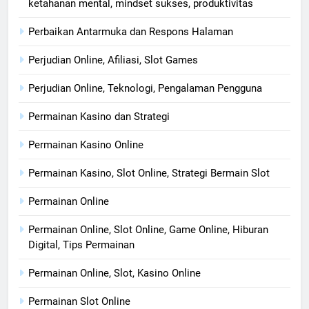
ketahanan mental, mindset sukses, produktivitas
Perbaikan Antarmuka dan Respons Halaman
Perjudian Online, Afiliasi, Slot Games
Perjudian Online, Teknologi, Pengalaman Pengguna
Permainan Kasino dan Strategi
Permainan Kasino Online
Permainan Kasino, Slot Online, Strategi Bermain Slot
Permainan Online
Permainan Online, Slot Online, Game Online, Hiburan
Digital, Tips Permainan
Permainan Online, Slot, Kasino Online
Permainan Slot Online