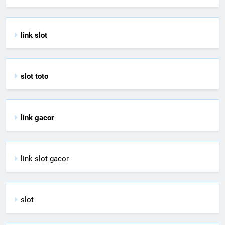
link slot
slot toto
link gacor
link slot gacor
slot