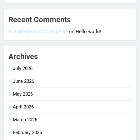
Recent Comments
A WordPress Commenter
on
Hello world!
Archives
July 2026
June 2026
May 2026
April 2026
March 2026
February 2026