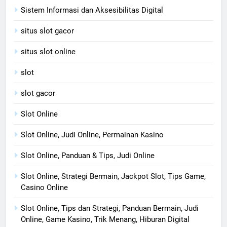
Sistem Informasi dan Aksesibilitas Digital
situs slot gacor
situs slot online
slot
slot gacor
Slot Online
Slot Online, Judi Online, Permainan Kasino
Slot Online, Panduan & Tips, Judi Online
Slot Online, Strategi Bermain, Jackpot Slot, Tips Game,
Casino Online
Slot Online, Tips dan Strategi, Panduan Bermain, Judi
Online, Game Kasino, Trik Menang, Hiburan Digital