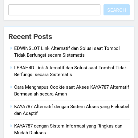
SEARCH
Recent Posts
EDWINSLOT Link Alternatif dan Solusi saat Tombol
Tidak Berfungsi secara Sistematis
LEBAH4D Link Alternatif dan Solusi saat Tombol Tidak
Berfungsi secara Sistematis
Cara Menghapus Cookie saat Akses KAYA787 Alternatif
Bermasalah secara Aman
KAYA787 Alternatif dengan Sistem Akses yang Fleksibel
dan Adaptif
KAYA787 dengan Sistem Informasi yang Ringkas dan
Mudah Diakses