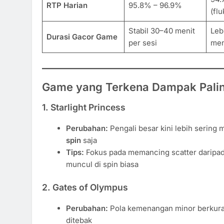
RTP Harian
95.8% – 96.9%
(flu
Stabil 30–40 menit
Leb
Durasi Gacor Game
per sesi
men
Game yang Terkena Dampak Palin
1.
Starlight Princess
Perubahan:
Pengali besar kini lebih sering
spin
saja
Tips:
Fokus pada memancing scatter daripad
muncul di spin biasa
2.
Gates of Olympus
Perubahan:
Pola kemenangan minor berkurang
ditebak