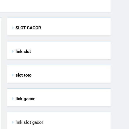
SLOT GACOR
link slot
slot toto
link gacor
link slot gacor