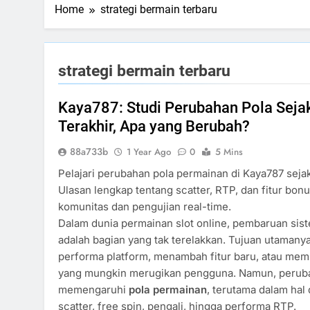
Home
strategi bermain terbaru
strategi bermain terbaru
Kaya787: Studi Perubahan Pola Seja
Terakhir, Apa yang Berubah?
88a733b
1 Year Ago
0
5 Mins
Pelajari perubahan pola permainan di Kaya787 sejak
Ulasan lengkap tentang scatter, RTP, dan fitur bon
komunitas dan pengujian real-time.
Dalam dunia permainan slot online, pembaruan sis
adalah bagian yang tak terelakkan. Tujuan utamany
performa platform, menambah fitur baru, atau memp
yang mungkin merugikan pengguna. Namun, perubah
memengaruhi
pola permainan
, terutama dalam hal d
scatter, free spin, pengali, hingga performa RTP.