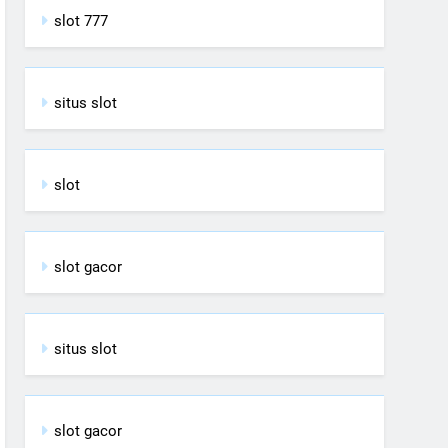
slot 777
situs slot
slot
slot gacor
situs slot
slot gacor