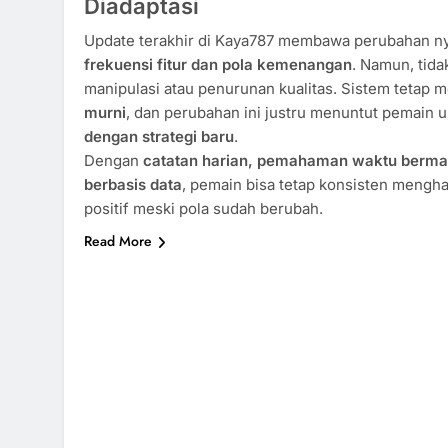
Diadaptasi
Update terakhir di Kaya787 membawa perubahan ny
frekuensi fitur dan pola kemenangan
. Namun, tida
manipulasi atau penurunan kualitas. Sistem tetap
murni
, dan perubahan ini justru menuntut pemain 
dengan strategi baru
.
Dengan
catatan harian, pemahaman waktu bermai
berbasis data
, pemain bisa tetap konsisten mengh
positif meski pola sudah berubah.
Read More