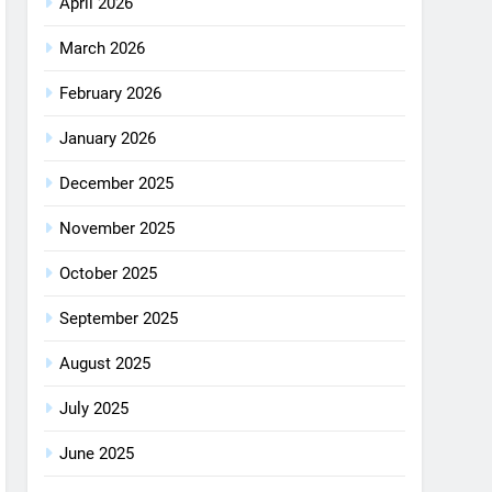
April 2026
March 2026
February 2026
January 2026
December 2025
November 2025
October 2025
September 2025
August 2025
July 2025
June 2025