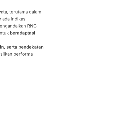
ata, terutama dalam
k ada indikasi
 mengandalkan
RNG
untuk
beradaptasi
n, serta pendekatan
asilkan performa