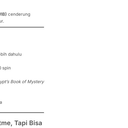
WIB)
cenderung
r.
ebih dahulu
0 spin
ypt’s Book of Mystery
a
me, Tapi Bisa