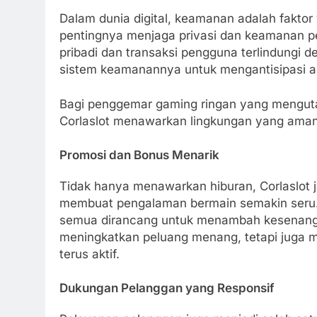
Dalam dunia digital, keamanan adalah faktor 
pentingnya menjaga privasi dan keamanan p
pribadi dan transaksi pengguna terlindungi d
sistem keamanannya untuk mengantisipasi a
Bagi penggemar gaming ringan yang mengut
Corlaslot menawarkan lingkungan yang aman
Promosi dan Bonus Menarik
Tidak hanya menawarkan hiburan, Corlaslot
membuat pengalaman bermain semakin seru.D
semua dirancang untuk menambah kesenang
meningkatkan peluang menang, tetapi juga 
terus aktif.
Dukungan Pelanggan yang Responsif