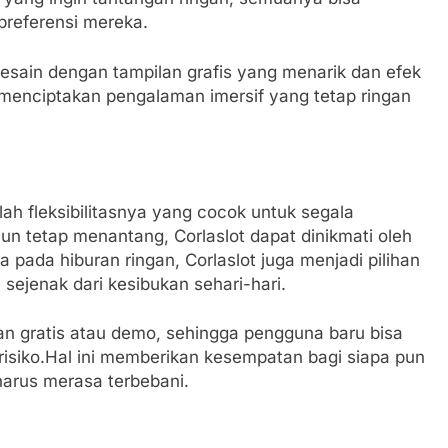
referensi mereka.
desain dengan tampilan grafis yang menarik dan efek
menciptakan pengalaman imersif yang tetap ringan
lah fleksibilitasnya yang cocok untuk segala
 tetap menantang, Corlaslot dapat dinikmati oleh
pada hiburan ringan, Corlaslot juga menjadi pilihan
 sejenak dari kesibukan sehari-hari.
n gratis atau demo, sehingga pengguna baru bisa
isiko.Hal ini memberikan kesempatan bagi siapa pun
arus merasa terbebani.