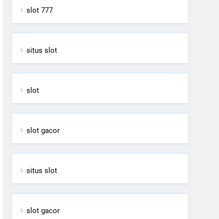
slot 777
situs slot
slot
slot gacor
situs slot
slot gacor