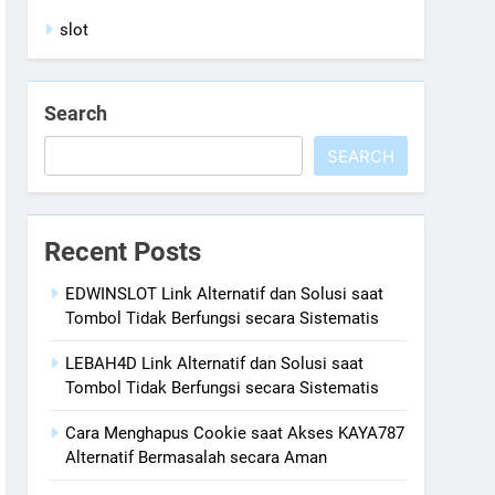
slot
Search
SEARCH
Recent Posts
EDWINSLOT Link Alternatif dan Solusi saat
Tombol Tidak Berfungsi secara Sistematis
LEBAH4D Link Alternatif dan Solusi saat
Tombol Tidak Berfungsi secara Sistematis
Cara Menghapus Cookie saat Akses KAYA787
Alternatif Bermasalah secara Aman