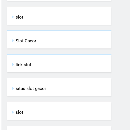
slot
Slot Gacor
link slot
situs slot gacor
slot