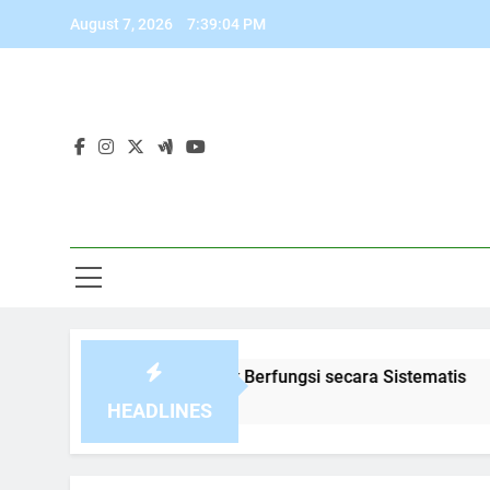
Skip
August 7, 2026
7:39:05 PM
to
content
Axe
Temukan Al
saat Tombol Tidak Berfungsi secara Sistematis
LEBAH4D 
2 Weeks A
HEADLINES