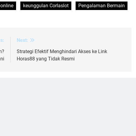
 online
keunggulan Corlaslot
Pengalaman Bermain
s:
Next:
n?
Strategi Efektif Menghindari Akses ke Link
ni
Horas88 yang Tidak Resmi