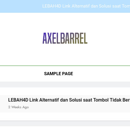
LEBAH4D Link Alternatif dan Solusi saat Tom
Cara Menghapus Cookie saat Akses KAYA78
KAYA787 Alternatif dengan Si
EDWINSLOT Link Alternatif dan Solusi saat Tom
l Barrel
LEBAH4D Link Alternatif dan Solusi saat Tom
at Masak Berkualitas Di Axel Barrel Untuk Dapur Anda.
Cara Menghapus Cookie saat Akses KAYA78
SAMPLE PAGE
KAYA787 Alternatif dengan Si
Link Alternatif dan Solusi saat Tombol Tidak Berfungsi secar
go