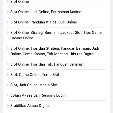
Slot Online
Slot Online, Judi Online, Permainan Kasino
Slot Online, Panduan & Tips, Judi Online
Slot Online, Strategi Bermain, Jackpot Slot, Tips Game,
Casino Online
Slot Online, Tips dan Strategi, Panduan Bermain, Judi
Online, Game Kasino, Trik Menang, Hiburan Digital
Slot Online, Tips dan Trik, Panduan Bermain
Slot, Game Online, Tema Slot
Slot, Judi Online, Mesin Slot
Solusi Akses dan Respons Login
Stabilitas Akses Digital