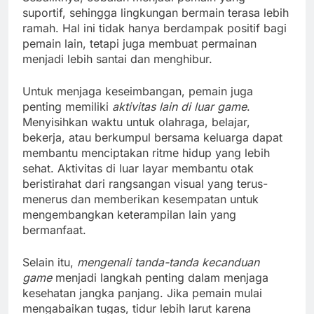
suportif, sehingga lingkungan bermain terasa lebih
ramah. Hal ini tidak hanya berdampak positif bagi
pemain lain, tetapi juga membuat permainan
menjadi lebih santai dan menghibur.
Untuk menjaga keseimbangan, pemain juga
penting memiliki
aktivitas lain di luar game
.
Menyisihkan waktu untuk olahraga, belajar,
bekerja, atau berkumpul bersama keluarga dapat
membantu menciptakan ritme hidup yang lebih
sehat. Aktivitas di luar layar membantu otak
beristirahat dari rangsangan visual yang terus-
menerus dan memberikan kesempatan untuk
mengembangkan keterampilan lain yang
bermanfaat.
Selain itu,
mengenali tanda-tanda kecanduan
game
menjadi langkah penting dalam menjaga
kesehatan jangka panjang. Jika pemain mulai
mengabaikan tugas, tidur lebih larut karena