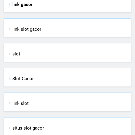
link gacor
link slot gacor
slot
Slot Gacor
link slot
situs slot gacor