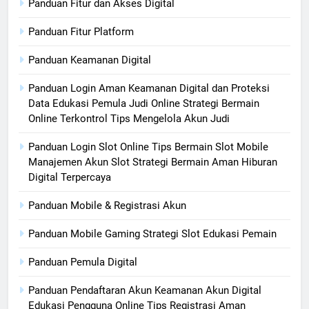
Panduan Fitur dan Akses Digital
Panduan Fitur Platform
Panduan Keamanan Digital
Panduan Login Aman Keamanan Digital dan Proteksi
Data Edukasi Pemula Judi Online Strategi Bermain
Online Terkontrol Tips Mengelola Akun Judi
Panduan Login Slot Online Tips Bermain Slot Mobile
Manajemen Akun Slot Strategi Bermain Aman Hiburan
Digital Terpercaya
Panduan Mobile & Registrasi Akun
Panduan Mobile Gaming Strategi Slot Edukasi Pemain
Panduan Pemula Digital
Panduan Pendaftaran Akun Keamanan Akun Digital
Edukasi Pengguna Online Tips Registrasi Aman