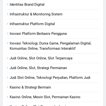
Identitas Brand Digital
Infrastruktur & Monitoring Sistem
Infrastruktur Platform Digital
Inovasi Platform Berbasis Pengguna
Inovasi Teknologi, Dunia Game, Pengalaman Digital,
Komunitas Online, Transformasi Interaktif
Judi Online, Slot Online, Slot Terpercaya
Judi Online, Slot, Strategi Permainan
Judi Slot Online, Teknologi Perjudian, Platform Judi
Kasino & Strategi Bermain
Kasino Online, Mesin Slot, Permainan Kasino