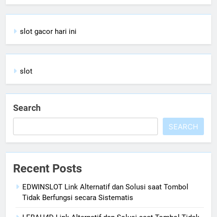
slot gacor hari ini
slot
Search
SEARCH
Recent Posts
EDWINSLOT Link Alternatif dan Solusi saat Tombol
Tidak Berfungsi secara Sistematis