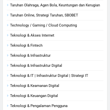
Taruhan Olahraga, Agen Bola, Keuntungan dan Kerugian
Taruhan Online, Strategi Taruhan, SBOBET
Technology / Gaming / Cloud Computing
Teknologi & Akses Internet
Teknologi & Fintech
Teknologi & Infrastruktur
Teknologi & Infrastruktur Digital
Teknologi & IT | Infrastruktur Digital | Strategi IT
Teknologi & Keamanan Digital
Teknologi & Keuangan Digital
Teknologi & Pengalaman Pengguna