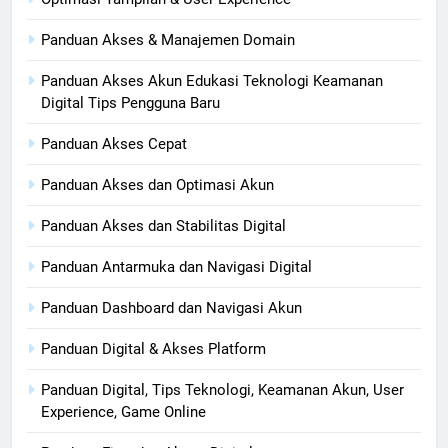
Panduan Akses & Manajemen Domain
Panduan Akses Akun Edukasi Teknologi Keamanan
Digital Tips Pengguna Baru
Panduan Akses Cepat
Panduan Akses dan Optimasi Akun
Panduan Akses dan Stabilitas Digital
Panduan Antarmuka dan Navigasi Digital
Panduan Dashboard dan Navigasi Akun
Panduan Digital & Akses Platform
Panduan Digital, Tips Teknologi, Keamanan Akun, User
Experience, Game Online