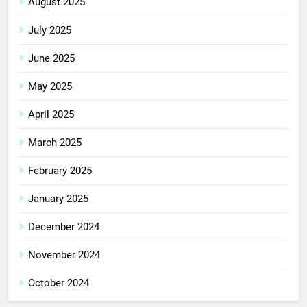
August 2025
July 2025
June 2025
May 2025
April 2025
March 2025
February 2025
January 2025
December 2024
November 2024
October 2024