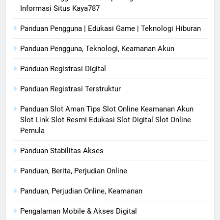
Informasi Situs Kaya787
Panduan Pengguna | Edukasi Game | Teknologi Hiburan
Panduan Pengguna, Teknologi, Keamanan Akun
Panduan Registrasi Digital
Panduan Registrasi Terstruktur
Panduan Slot Aman Tips Slot Online Keamanan Akun
Slot Link Slot Resmi Edukasi Slot Digital Slot Online
Pemula
Panduan Stabilitas Akses
Panduan, Berita, Perjudian Online
Panduan, Perjudian Online, Keamanan
Pengalaman Mobile & Akses Digital