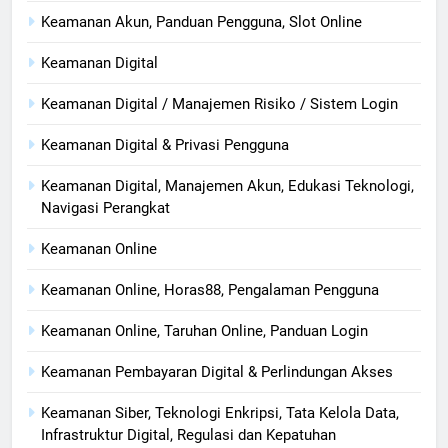
Keamanan Akun, Panduan Pengguna, Slot Online
Keamanan Digital
Keamanan Digital / Manajemen Risiko / Sistem Login
Keamanan Digital & Privasi Pengguna
Keamanan Digital, Manajemen Akun, Edukasi Teknologi,
Navigasi Perangkat
Keamanan Online
Keamanan Online, Horas88, Pengalaman Pengguna
Keamanan Online, Taruhan Online, Panduan Login
Keamanan Pembayaran Digital & Perlindungan Akses
Keamanan Siber, Teknologi Enkripsi, Tata Kelola Data,
Infrastruktur Digital, Regulasi dan Kepatuhan