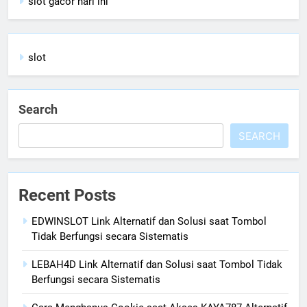
slot gacor hari ini
slot
Search
SEARCH
Recent Posts
EDWINSLOT Link Alternatif dan Solusi saat Tombol
Tidak Berfungsi secara Sistematis
LEBAH4D Link Alternatif dan Solusi saat Tombol Tidak
Berfungsi secara Sistematis