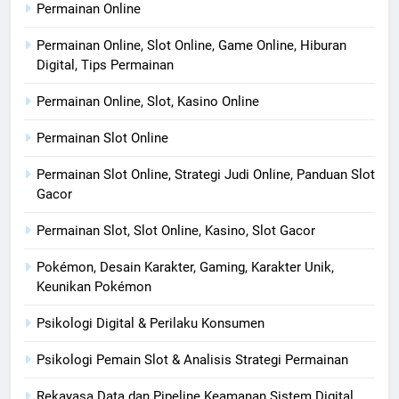
Permainan Online
Permainan Online, Slot Online, Game Online, Hiburan
Digital, Tips Permainan
Permainan Online, Slot, Kasino Online
Permainan Slot Online
Permainan Slot Online, Strategi Judi Online, Panduan Slot
Gacor
Permainan Slot, Slot Online, Kasino, Slot Gacor
Pokémon, Desain Karakter, Gaming, Karakter Unik,
Keunikan Pokémon
Psikologi Digital & Perilaku Konsumen
Psikologi Pemain Slot & Analisis Strategi Permainan
Rekayasa Data dan Pipeline Keamanan Sistem Digital