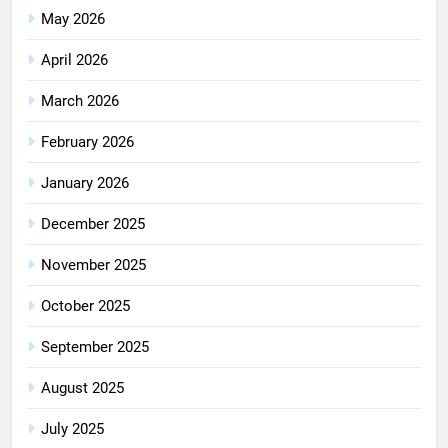
May 2026
April 2026
March 2026
February 2026
January 2026
December 2025
November 2025
October 2025
September 2025
August 2025
July 2025