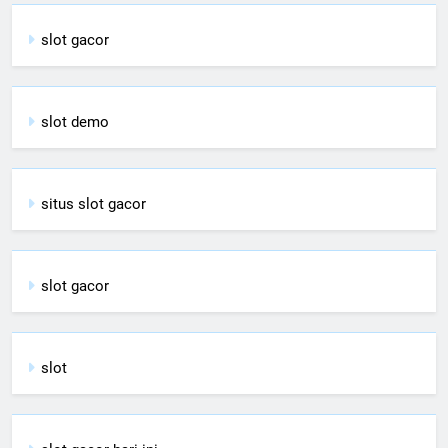
slot gacor
slot demo
situs slot gacor
slot gacor
slot