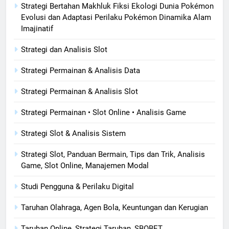
Strategi Bertahan Makhluk Fiksi Ekologi Dunia Pokémon
Evolusi dan Adaptasi Perilaku Pokémon Dinamika Alam
Imajinatif
Strategi dan Analisis Slot
Strategi Permainan & Analisis Data
Strategi Permainan & Analisis Slot
Strategi Permainan • Slot Online • Analisis Game
Strategi Slot & Analisis Sistem
Strategi Slot, Panduan Bermain, Tips dan Trik, Analisis
Game, Slot Online, Manajemen Modal
Studi Pengguna & Perilaku Digital
Taruhan Olahraga, Agen Bola, Keuntungan dan Kerugian
Taruhan Online, Strategi Taruhan, SBOBET