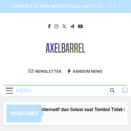
Skip
Cara Menghapus Cookie saat Akses KAYA787
to
Alternatif Bermasalah secara Aman
content
KAYA787 Alternatif dengan Sistem Akses yang
Fleksibel dan Adaptif
EDWINSLOT Link Alternatif dan Solusi saat
Tombol Tidak Berfungsi secara Sistematis
LEBAH4D Link Alternatif dan Solusi saat Tombol
Tidak Berfungsi secara Sistematis
Cara Menghapus Cookie saat Akses KAYA787
Alternatif Bermasalah secara Aman
Axel Barrel
Temukan Alat Masak Berkualitas Di Axel
KAYA787 Alternatif dengan Sistem Akses yang
NEWSLETTER
RANDOM NEWS
Fleksibel dan Adaptif
Barrel Untuk Dapur Anda.
MENU
WINSLOT Link Alternatif dan Solusi saat Tombol Tidak Berfung
HEADLINES
Weeks Ago