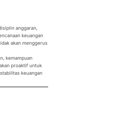
isiplin anggaran,
erencanaan keuangan
i tidak akan menggerus
ran, kemampuan
akan proaktif untuk
 stabilitas keuangan