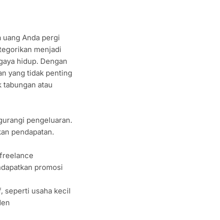
 uang Anda pergi
ategorikan menjadi
gaya hidup. Dengan
n yang tidak penting
k tabungan atau
gurangi pengeluaran.
tkan pendapatan.
freelance
ndapatkan promosi
 seperti usaha kecil
den