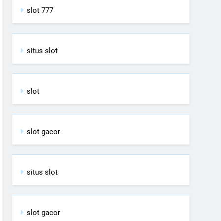
slot 777
situs slot
slot
slot gacor
situs slot
slot gacor