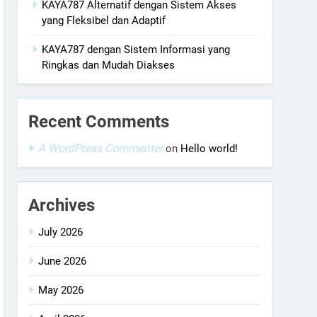
KAYA787 Alternatif dengan Sistem Akses
yang Fleksibel dan Adaptif
KAYA787 dengan Sistem Informasi yang
Ringkas dan Mudah Diakses
Recent Comments
A WordPress Commenter
on
Hello world!
Archives
July 2026
June 2026
May 2026