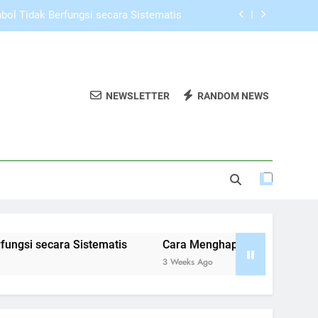
bol Tidak Berfungsi secara Sistematis
7 Alternatif Bermasalah secara Aman
stem Akses yang Fleksibel dan Adaptif
NEWSLETTER
RANDOM NEWS
bol Tidak Berfungsi secara Sistematis
bol Tidak Berfungsi secara Sistematis
7 Alternatif Bermasalah secara Aman
stem Akses yang Fleksibel dan Adaptif
ra Sistematis
Cara Menghapus Cookie saat Akses KAYA7
3 Weeks Ago