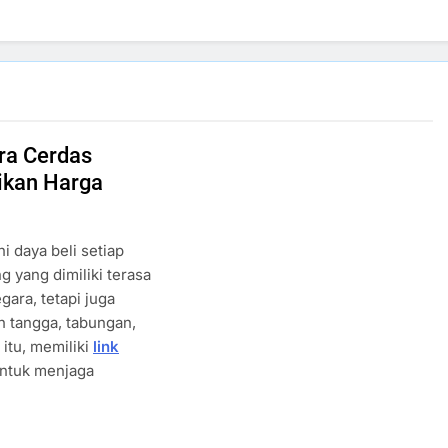
ara Cerdas
ikan Harga
 daya beli setiap
g yang dimiliki terasa
gara, tetapi juga
 tangga, tabungan,
itu, memiliki
link
untuk menjaga