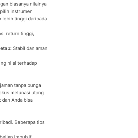
gan biasanya nilainya
 pilih instrumen
 lebih tinggi daripada
i return tinggi,
etap:
Stabil dan aman
ng nilai terhadap
injaman tanpa bunga
Fokus melunasi utang
k dan Anda bisa
ribadi. Beberapa tips
belian impulsif